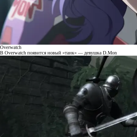
Overwatch
В Overwatch появится новый «танк» — девушка D.Mon