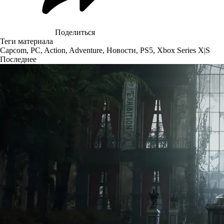
Поделиться
Теги материала
Capcom
,
PC
,
Action
,
Adventure
,
Новости
,
PS5
,
Xbox Series X|S
Последнее