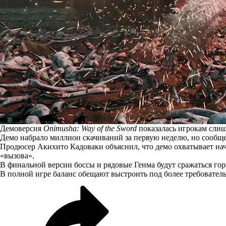
Демоверсия
Onimusha: Way of the Sword
показалась игрокам слиш
Демо набрало миллион скачиваний за первую неделю, но сообщ
Продюсер Акихито Кадоваки
объяснил
, что демо охватывает на
«вызова».
В финальной версии боссы и рядовые Генма будут сражаться гор
В полной игре баланс обещают выстроить под более требовател