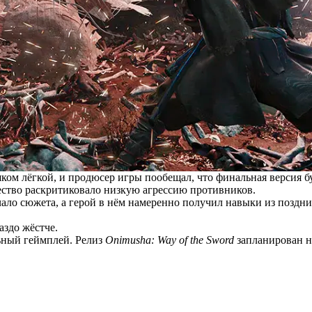
ком лёгкой, и продюсер игры пообещал, что финальная версия бу
ество раскритиковало низкую агрессию противников.
чало сюжета, а герой в нём намеренно получил навыки из поздни
аздо жёстче.
ьный геймплей. Релиз
Onimusha: Way of the Sword
запланирован на 