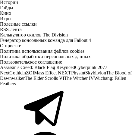
Истории
Гайды
Кино
Игры
Полезные ссылки
RSS-лента
Калькулятор скилов The Division
Генератор консольных команда для Fallout 4
О проекте
Политика использования файлов cookies
Политика обработки персональных данных
Пользовательское соглашение
Assassin's Creed: Black Flag Resynced
Cyberpunk 2077
Next
Gothic
inZOI
Mass Effect NEXT
Physint
Skyblivion
The Blood of
Dawnwalker
The Elder Scrolls VI
The Witcher IV
Wuchang: Fallen
Feathers