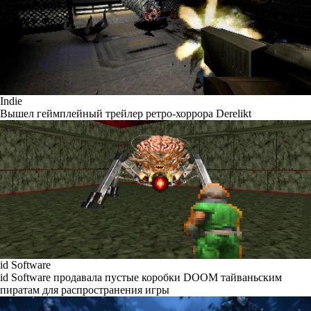
Indie
Вышел геймплейный трейлер ретро-хоррора Derelikt
id Software
id Software продавала пустые коробки DOOM тайваньским
пиратам для распространения игры