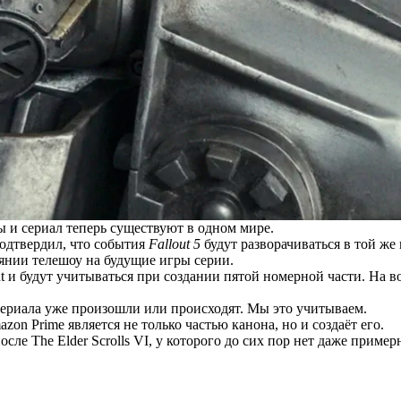
ы и сериал теперь существуют в одном мире.
одтвердил, что события
Fallout 5
будут разворачиваться в той же 
янии телешоу на будущие игры серии.
t и будут учитываться при создании пятой номерной части. На воп
я сериала уже произошли или происходят. Мы это учитываем.
on Prime является не только частью канона, но и создаёт его.
осле The Elder Scrolls VI, у которого до сих пор нет даже прим