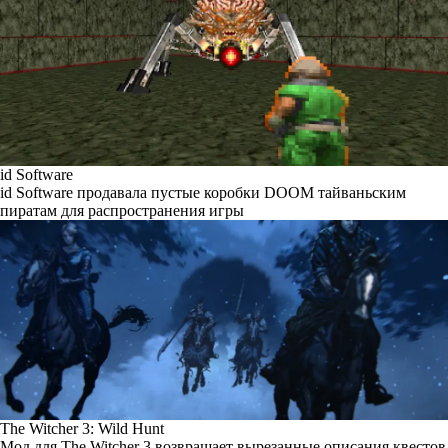
id Software
id Software продавала пустые коробки DOOM тайваньским
пиратам для распространения игры
The Witcher 3: Wild Hunt
Мод для The Witcher 3 возвращает вырезанные описания квестов