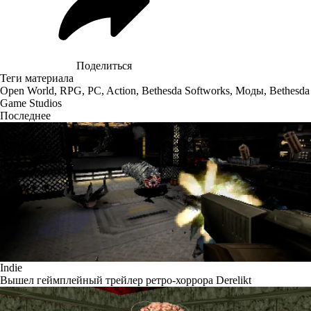
Поделиться
Теги материала
Open World
,
RPG
,
PC
,
Action
,
Bethesda Softworks
,
Моды
,
Bethesda
Game Studios
Последнее
Indie
Вышел геймплейный трейлер ретро-хоррора Derelikt