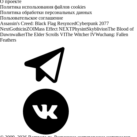
О проекте
Политика использования файлов cookies
Политика обработки персональных данных
Пользовательское соглашение
Assassin's Creed: Black Flag Resynced
Cyberpunk 2077
Next
Gothic
inZOI
Mass Effect NEXT
Physint
Skyblivion
The Blood of
Dawnwalker
The Elder Scrolls VI
The Witcher IV
Wuchang: Fallen
Feathers