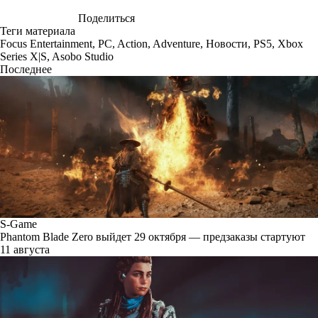
Поделиться
Теги материала
Focus Entertainment
,
PC
,
Action
,
Adventure
,
Новости
,
PS5
,
Xbox
Series X|S
,
Asobo Studio
Последнее
S-Game
Phantom Blade Zero выйдет 29 октября — предзаказы стартуют
11 августа