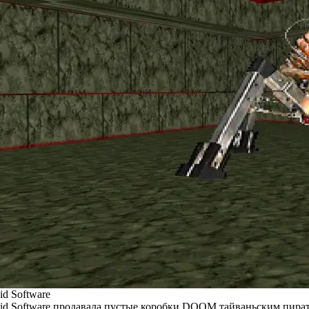
id Software
id Software продавала пустые коробки DOOM тайваньским пира