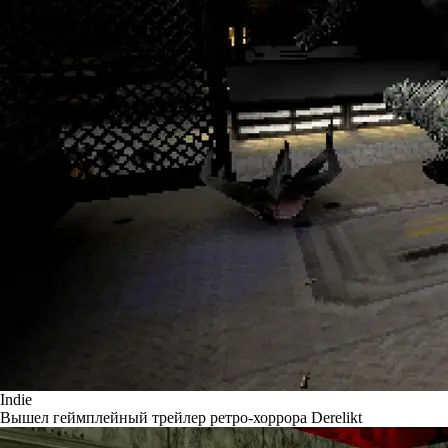
Indie
Вышел геймплейный трейлер ретро-хоррора Derelikt