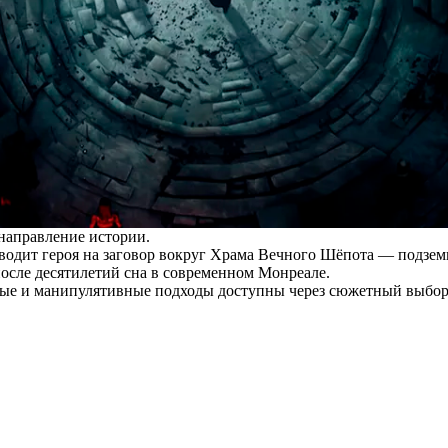
 направление истории.
водит героя на заговор вокруг Храма Вечного Шёпота — подземн
после десятилетий сна в современном Монреале.
нные и манипулятивные подходы доступны через сюжетный выбор