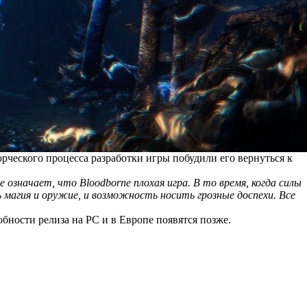
рческого процесса разработки игры побудили его вернуться к
е означает, что Bloodborne плохая игра. В то время, когда силы
ь магия и оружие, и возможность носить грозные доспехи. Все
обности релиза на PC и в Европе появятся позже.