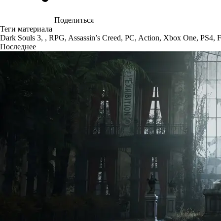
Поделиться
Теги материала
Dark Souls 3
,
,
RPG
,
Assassin’s Creed
,
PC
,
Action
,
Xbox One
,
PS4
,
F
Последнее