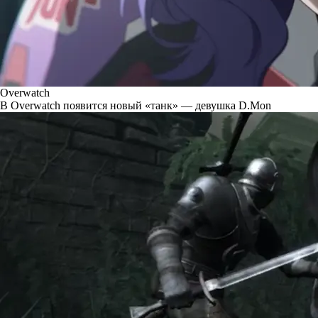
Overwatch
В Overwatch появится новый «танк» — девушка D.Mon