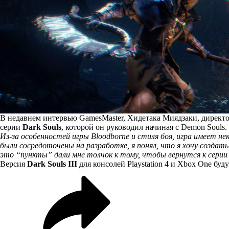
В недавнем интервью GamesMaster, Хидетака Миядзаки, директ
серии
Dark Souls
, которой он руководил начиная с Demon Souls.
Из-за особенностей игры Bloodborne и стиля боя, игра имеет нек
были сосредоточены на разработке, я понял, что я хочу создать
это “пункты” дали мне толчок к тому, чтобы вернутся к серии 
Версия
Dark Souls III
для консолей Playstation 4 и Xbox One буд