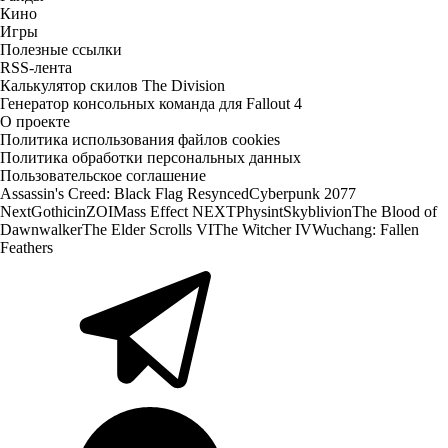
Кино
Игры
Полезные ссылки
RSS-лента
Калькулятор скилов The Division
Генератор консольных команда для Fallout 4
О проекте
Политика использования файлов cookies
Политика обработки персональных данных
Пользовательское соглашение
Assassin's Creed: Black Flag Resynced
Cyberpunk 2077
Next
Gothic
inZOI
Mass Effect NEXT
Physint
Skyblivion
The Blood of
Dawnwalker
The Elder Scrolls VI
The Witcher IV
Wuchang: Fallen
Feathers