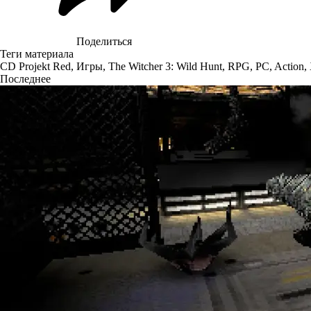
Поделиться
Теги материала
CD Projekt Red
,
Игры
,
The Witcher 3: Wild Hunt
,
RPG
,
PC
,
Action
,
Последнее