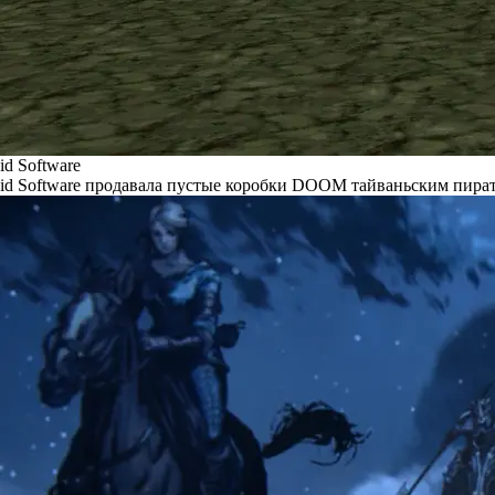
id Software
id Software продавала пустые коробки DOOM тайваньским пира