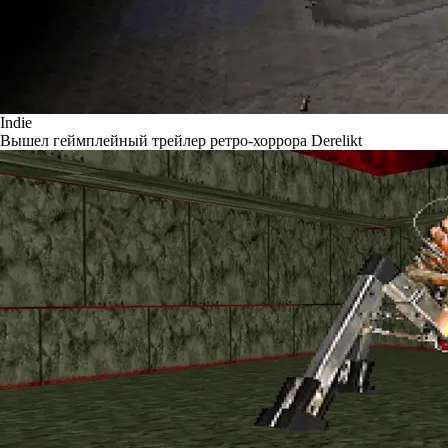
Indie
Вышел геймплейный трейлер ретро-хоррора Derelikt