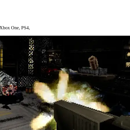
Xbox One
,
PS4
,