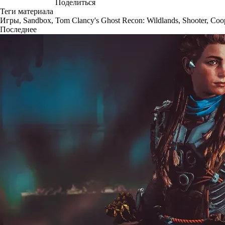
Поделиться
Теги материала
Игры
,
Sandbox
,
Tom Clancy's Ghost Recon: Wildlands
,
Shooter
,
Coop
Последнее