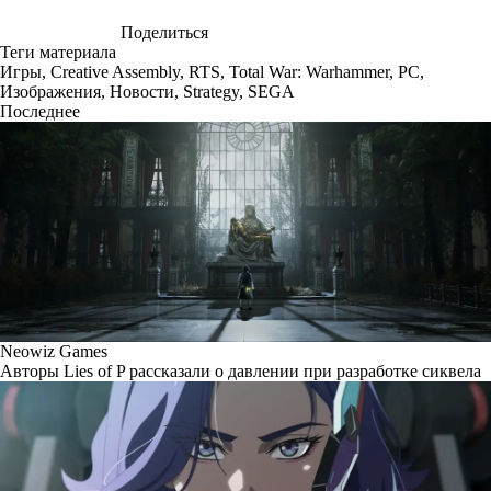
Поделиться
Теги материала
Игры
,
Creative Assembly
,
RTS
,
Total War: Warhammer
,
PC
,
Изображения
,
Новости
,
Strategy
,
SEGA
Последнее
Neowiz Games
Авторы Lies of P рассказали о давлении при разработке сиквела