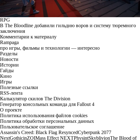
RPG
В The Bloodline добавили гильдию воров и систему тюремного
заключения
Комментарии к материалу
Rampaga
про игры, фильмы и технологии — интересно
Разделы
Новости
Истории
Гайды
Кино
Игры
Полезные ссылки
RSS-лента
Калькулятор скилов The Division
Генератор консольных команда для Fallout 4
О проекте
Политика использования файлов cookies
Политика обработки персональных данных
Пользовательское соглашение
Assassin's Creed: Black Flag Resynced
Cyberpunk 2077
Next
Gothic
inZOI
Mass Effect NEXT
Physint
Skyblivion
The Blood of