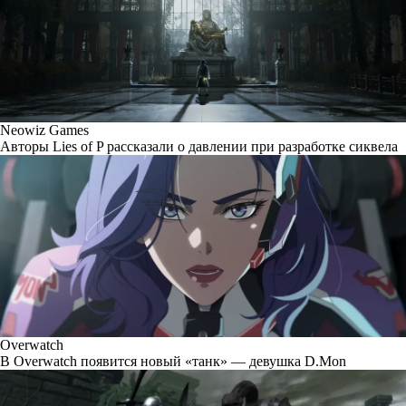
Neowiz Games
Авторы Lies of P рассказали о давлении при разработке сиквела
Overwatch
В Overwatch появится новый «танк» — девушка D.Mon