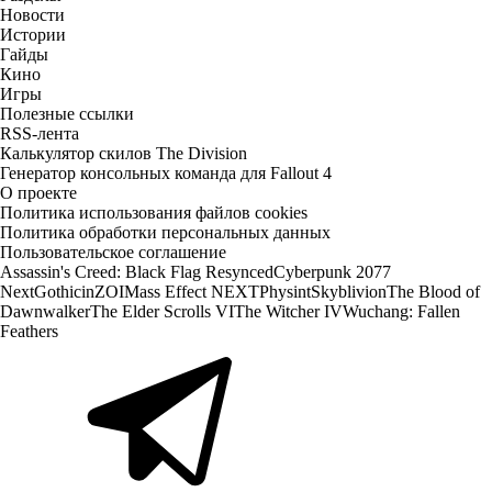
Новости
Истории
Гайды
Кино
Игры
Полезные ссылки
RSS-лента
Калькулятор скилов The Division
Генератор консольных команда для Fallout 4
О проекте
Политика использования файлов cookies
Политика обработки персональных данных
Пользовательское соглашение
Assassin's Creed: Black Flag Resynced
Cyberpunk 2077
Next
Gothic
inZOI
Mass Effect NEXT
Physint
Skyblivion
The Blood of
Dawnwalker
The Elder Scrolls VI
The Witcher IV
Wuchang: Fallen
Feathers