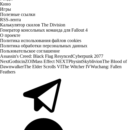
Кино
Игры
Полезные ссылки
RSS-лента
Калькулятор скилов The Division
Генератор консольных команда для Fallout 4
О проекте
Политика использования файлов cookies
Политика обработки персональных данных
Пользовательское соглашение
Assassin's Creed: Black Flag Resynced
Cyberpunk 2077
Next
Gothic
inZOI
Mass Effect NEXT
Physint
Skyblivion
The Blood of
Dawnwalker
The Elder Scrolls VI
The Witcher IV
Wuchang: Fallen
Feathers