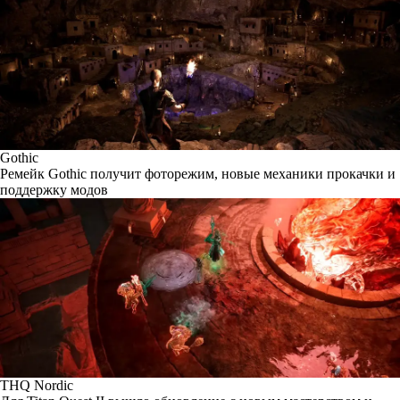
Gothic
Ремейк Gothic получит фоторежим, новые механики прокачки и
поддержку модов
THQ Nordic