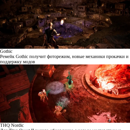
Gothic
Ремейк Gothic получит фоторежим, новые механики прокачки и
поддержку модов
THQ Nordic