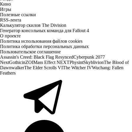
Кино
Игры
Полезные ссылки
RSS-лента
Калькулятор скилов The Division
Генератор консольных команда для Fallout 4
О проекте
Политика использования файлов cookies
Политика обработки персональных данных
Пользовательское соглашение
Assassin's Creed: Black Flag Resynced
Cyberpunk 2077
Next
Gothic
inZOI
Mass Effect NEXT
Physint
Skyblivion
The Blood of
Dawnwalker
The Elder Scrolls VI
The Witcher IV
Wuchang: Fallen
Feathers