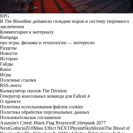
RPG
В The Bloodline добавили гильдию воров и систему тюремного
заключения
Комментарии к материалу
Rampaga
про игры, фильмы и технологии — интересно
Разделы
Новости
Истории
Гайды
Кино
Игры
Полезные ссылки
RSS-лента
Калькулятор скилов The Division
Генератор консольных команда для Fallout 4
О проекте
Политика использования файлов cookies
Политика обработки персональных данных
Пользовательское соглашение
Assassin's Creed: Black Flag Resynced
Cyberpunk 2077
Next
Gothic
inZOI
Mass Effect NEXT
Physint
Skyblivion
The Blood of