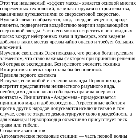
Этот так называемый «эффект массы» является основой многих
современных технологий, начиная с оружия и строительства,
заканчивая путешествиями со сверхсветовой скоростью.
Нулевой элемент образуется, когда твердое вещество, вроде
планеты, подвергается воздействию энергии взрывающейся
сверхновой звезды. Часто его можно встретить в астероидных
поясах вокруг нейтронных звезд и пульсаров, хотя ведение
добычи в таких местах чрезвычайно опасно и требует больших
вложений.
Изучение скопления Элея показало, что регион богат нулевым
элементом, что стало важным фактором при принятии решения
об отправке экспедиции. Без нулевого элемента техника
Инициативы очень скоро стала бы бесполезной.
Правила первого контакта
В случае, если любой из членов команды Первопроходца
встретит представителя неизвестного разумного вида,
необходимо досконально соблюдать правила «первого
контакта». Инициатива «Андромеда» придерживается
принципов мира и добрососедства. Агрессивные действия
против других народов допускаются исключительно в том
случае, если те открыто демонстрируют свою враждебность, а
для команды Первопроходца объективно присутствует риск
травм или гибели.
Создание аванпостов
Автоматические передовые станции — часть первой волны