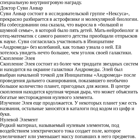
специальную внутриигровую награду.
Доктор Суви Анвар
Суви Анвар состоит в исследовательской группе «Нексуса»,
прекрасно разбирается в астрофизике и молекулярной биологии.
На собеседовании она сказала, что выросла в «большой и
шумной семье», в которой было пять детей. Мать-нейробиолог и
отец-математик с самого раннего детства приобщали отпрысков
к науке. Суви согласилась участвовать в Инициативе
«Андромеда» без колебаний, как только узнала о ней. Ей
хотелось увидеть нечто большее, чем уголок своей галактики.
Скопление Элея
Скопление Элея состоит из более чем тридцати звездных систем
и находится на окраине галактики Андромеды. Элей был
выбран начальной точкой для Инициативы «Андромеда» после
проведения дальнего сканирования, показавшего необычно
большое количество планет, пригодных для жизни. В центре
скопления находится крупная черная дыра, что может объяснить
богатые месторождения нулевого элемента.
Изучение Элея еще продолжается. У некоторых планет уже есть
названия, остальные заносятся в каталоги под кодом из цифр и
букв.
Нулевой Элемент
Редкий материал, называемый нулевым элементом, под
воздействием электрического тока создает поле, которое
увеличивает или уменьшает массу попавших в него предметов.