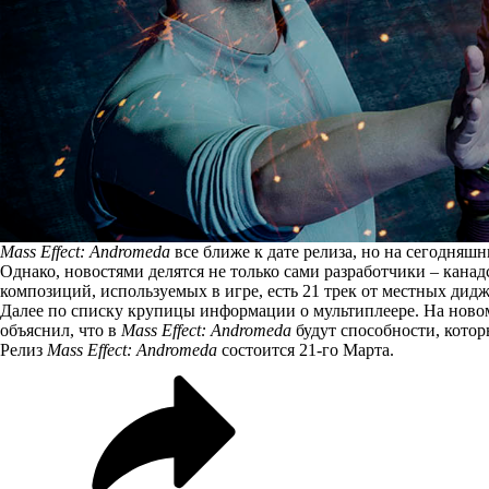
Mass Effect: Andromeda
все ближе к дате релиза, но на сегодняшн
Однако, новостями делятся не только сами разработчики – кана
композиций, используемых в игре, есть 21 трек от местных дид
Далее по списку крупицы информации о мультиплеере. На ново
объяснил, что в
Mass Effect: Andromeda
будут способности, котор
Релиз
Mass Effect: Andromeda
состоится 21-го Марта.