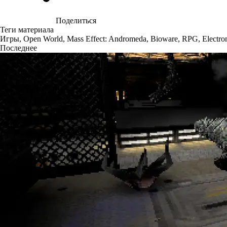
Поделиться
Теги материала
Игры
,
Open World
,
Mass Effect: Andromeda
,
Bioware
,
RPG
,
Electro
Последнее