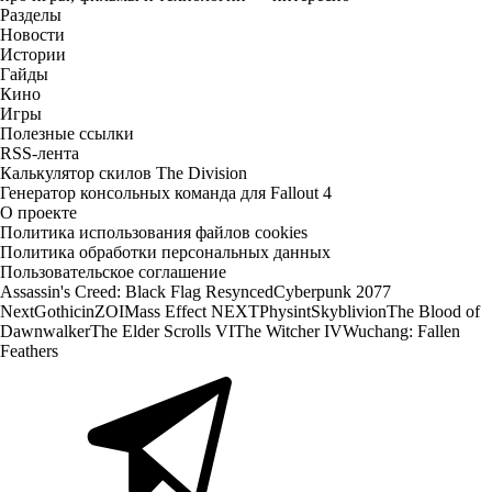
Разделы
Новости
Истории
Гайды
Кино
Игры
Полезные ссылки
RSS-лента
Калькулятор скилов The Division
Генератор консольных команда для Fallout 4
О проекте
Политика использования файлов cookies
Политика обработки персональных данных
Пользовательское соглашение
Assassin's Creed: Black Flag Resynced
Cyberpunk 2077
Next
Gothic
inZOI
Mass Effect NEXT
Physint
Skyblivion
The Blood of
Dawnwalker
The Elder Scrolls VI
The Witcher IV
Wuchang: Fallen
Feathers