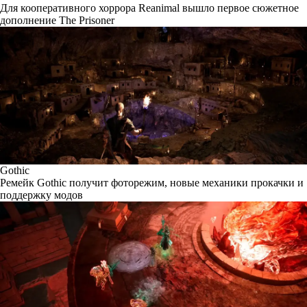
Для кооперативного хоррора Reanimal вышло первое сюжетное
дополнение The Prisoner
Gothic
Ремейк Gothic получит фоторежим, новые механики прокачки и
поддержку модов