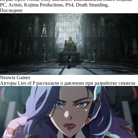
PC
,
Action
,
Kojima Productions
,
PS4
,
Death Stranding
,
Последнее
Neowiz Games
Авторы Lies of P рассказали о давлении при разработке сиквела