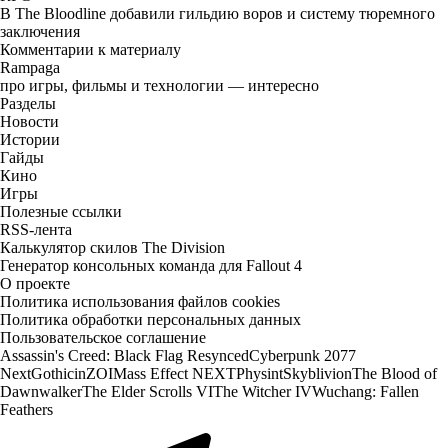
В The Bloodline добавили гильдию воров и систему тюремного
заключения
Комментарии к материалу
Rampaga
про игры, фильмы и технологии — интересно
Разделы
Новости
Истории
Гайды
Кино
Игры
Полезные ссылки
RSS-лента
Калькулятор скилов The Division
Генератор консольных команда для Fallout 4
О проекте
Политика использования файлов cookies
Политика обработки персональных данных
Пользовательское соглашение
Assassin's Creed: Black Flag Resynced
Cyberpunk 2077
Next
Gothic
inZOI
Mass Effect NEXT
Physint
Skyblivion
The Blood of
Dawnwalker
The Elder Scrolls VI
The Witcher IV
Wuchang: Fallen
Feathers