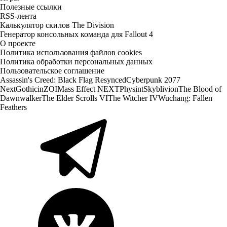
Полезные ссылки
RSS-лента
Калькулятор скилов The Division
Генератор консольных команда для Fallout 4
О проекте
Политика использования файлов cookies
Политика обработки персональных данных
Пользовательское соглашение
Assassin's Creed: Black Flag Resynced
Cyberpunk 2077
Next
Gothic
inZOI
Mass Effect NEXT
Physint
Skyblivion
The Blood of
Dawnwalker
The Elder Scrolls VI
The Witcher IV
Wuchang: Fallen
Feathers