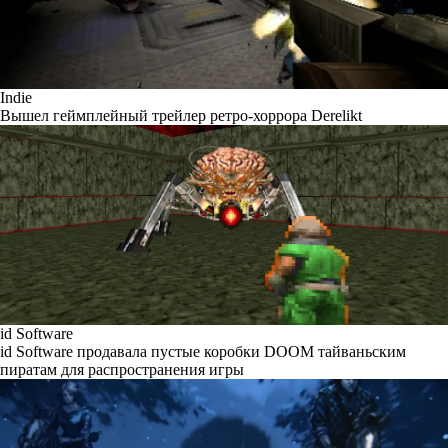
Indie
Вышел геймплейный трейлер ретро-хоррора Derelikt
id Software
id Software продавала пустые коробки DOOM тайваньским
пиратам для распространения игры