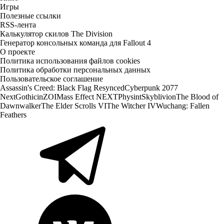
Игры
Полезные ссылки
RSS-лента
Калькулятор скилов The Division
Генератор консольных команда для Fallout 4
О проекте
Политика использования файлов cookies
Политика обработки персональных данных
Пользовательское соглашение
Assassin's Creed: Black Flag Resynced
Cyberpunk 2077
Next
Gothic
inZOI
Mass Effect NEXT
Physint
Skyblivion
The Blood of
Dawnwalker
The Elder Scrolls VI
The Witcher IV
Wuchang: Fallen
Feathers