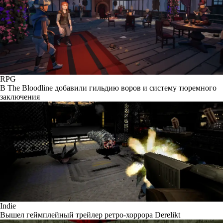
RPG
В The Bloodline добавили гильдию воров и систему тюремного
заключения
Indie
Вышел геймплейный трейлер ретро-хоррора Derelikt