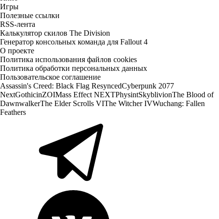
Игры
Полезные ссылки
RSS-лента
Калькулятор скилов The Division
Генератор консольных команда для Fallout 4
О проекте
Политика использования файлов cookies
Политика обработки персональных данных
Пользовательское соглашение
Assassin's Creed: Black Flag Resynced
Cyberpunk 2077
Next
Gothic
inZOI
Mass Effect NEXT
Physint
Skyblivion
The Blood of
Dawnwalker
The Elder Scrolls VI
The Witcher IV
Wuchang: Fallen
Feathers