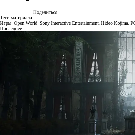
Поделиться
Теги материала
Игры
,
Open World
,
Sony Interactive Entertainment
,
Hideo Kojima
,
P
Последнее