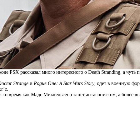
оде PSX рассказал много интересного о Death Stranding, а чут
octor Strange
и
Rogue One: A Star Wars Story
, одет в военную фо
er’е
.
 в то время как Мадс Миккельсен станет антагонистом, а более 