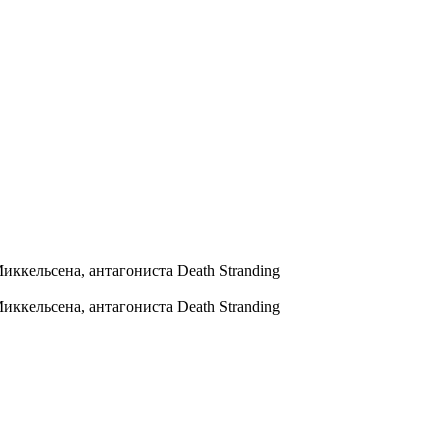
ккельсена, антагониста Death Stranding
ккельсена, антагониста Death Stranding