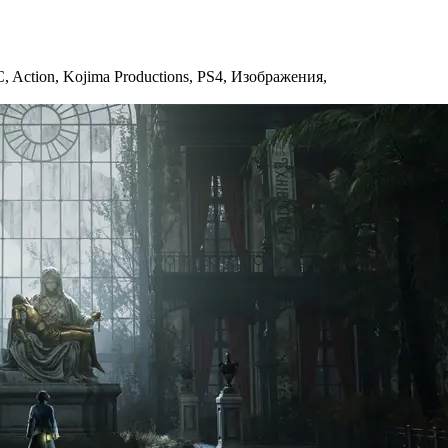
C
,
Action
,
Kojima Productions
,
PS4
,
Изображения
,