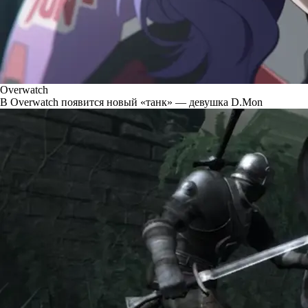
Overwatch
В Overwatch появится новый «танк» — девушка D.Mon