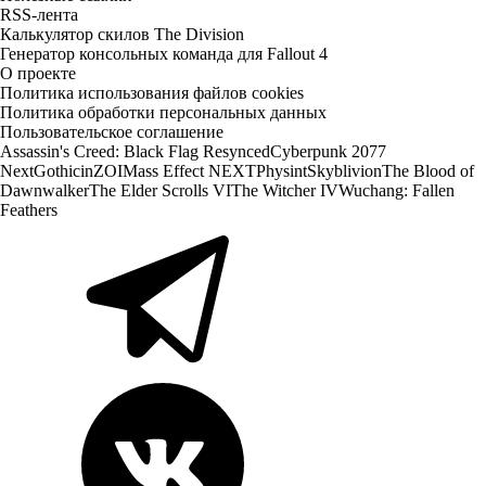
RSS-лента
Калькулятор скилов The Division
Генератор консольных команда для Fallout 4
О проекте
Политика использования файлов cookies
Политика обработки персональных данных
Пользовательское соглашение
Assassin's Creed: Black Flag Resynced
Cyberpunk 2077
Next
Gothic
inZOI
Mass Effect NEXT
Physint
Skyblivion
The Blood of
Dawnwalker
The Elder Scrolls VI
The Witcher IV
Wuchang: Fallen
Feathers