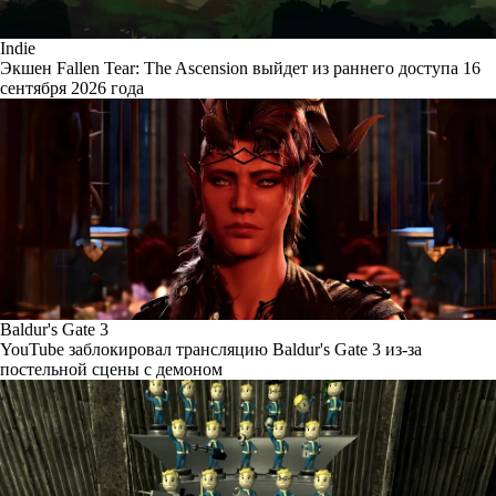
Indie
Экшен Fallen Tear: The Ascension выйдет из раннего доступа 16
сентября 2026 года
Baldur's Gate 3
YouTube заблокировал трансляцию Baldur's Gate 3 из-за
постельной сцены с демоном