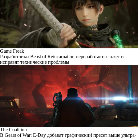
Game Freak
Разработчики Beast of Reincarnation переработают сюжет и
исправят технические проблемы
The Coalition
В Gears of War: E-Day добавят графический пресет выше ультра-