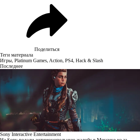
Поделиться
Теги материала
Игры
,
Platinum Games
,
Action
,
PS4
,
Hack & Slash
Последнее
Sony Interactive Entertainment
На Sony подали антимонопольную жалобу в Мексике из-за