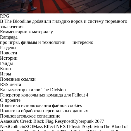
RPG
В The Bloodline добавили гильдию воров и систему тюремного
заключения
Комментарии к материалу
Rampaga
про игры, фильмы и технологии — интересно
Разделы
Новости
Истории
Гайды
Кино
Игры
Полезные ссылки
RSS-лента
Калькулятор скилов The Division
Генератор консольных команда для Fallout 4
О проекте
Политика использования файлов cookies
Политика обработки персональных данных
Пользовательское соглашение
Assassin's Creed: Black Flag Resynced
Cyberpunk 2077
Next
Gothic
inZOI
Mass Effect NEXT
Physint
Skyblivion
The Blood of