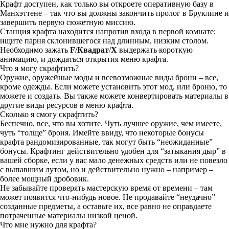
Крафт доступен, как только вы откроете оперативную базу в
Манхэттене – так что вы должны закончить пролог в Бруклине и
завершить первую сюжетную миссию.
Станция крафта находится напротив входа в первой комнате;
ищите парня склонившегося над длинным, низким столом.
Необходимо зажать
F
/
Квадрат
/
X
выдержать короткую
анимацию, и дождаться открытия меню крафта.
Что я могу скрафтить?
Оружие, оружейные моды и всевозможные виды брони – все,
кроме одежды. Если можете установить этот мод, или броню, то
можете и создать. Вы также можете конвертировать материалы в
другие виды ресурсов в меню крафта.
Сколько я смогу скрафтить?
Беспечно, все, что вы хотите. Чуть лучшее оружие, чем имеете,
чуть “толще” броня. Имейте ввиду, что некоторые бонусы
крафта рандомизированные, так могут быть “неожиданные”
бонусы. Крафтинг действительно удобен для “затыкания дыр” в
вашей сборке, если у вас мало денежных средств или не повезло
с выпавшим лутом, но и действительно нужно – например –
более мощный дробовик.
Не забывайте проверять мастерскую время от времени – там
может появится что-нибудь новое. Не продавайте “неудачно”
созданные предметы, а оставьте их, все равно не оправдаете
потраченные материалы низкой ценой.
Что мне нужно для крафта?