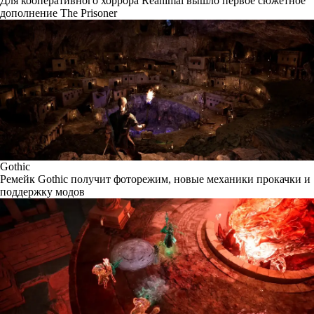
Для кооперативного хоррора Reanimal вышло первое сюжетное
дополнение The Prisoner
Gothic
Ремейк Gothic получит фоторежим, новые механики прокачки и
поддержку модов