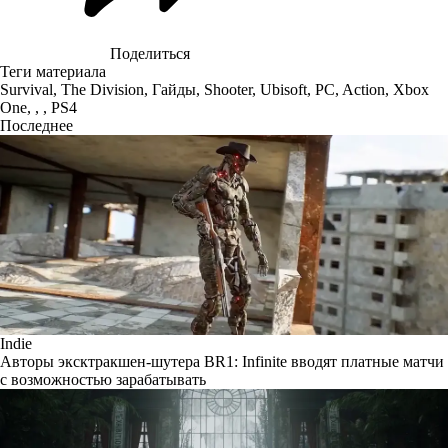
Поделиться
Теги материала
Survival
,
The Division
,
Гайды
,
Shooter
,
Ubisoft
,
PC
,
Action
,
Xbox
One
,
,
,
PS4
Последнее
Indie
Авторы эксктракшен-шутера BR1: Infinite вводят платные матчи
с возможностью зарабатывать