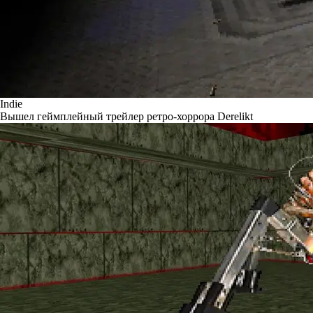
Indie
Вышел геймплейный трейлер ретро-хоррора Derelikt