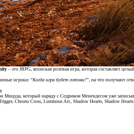
nity
– это JRPG, японская ролевая игра, которая составляет цел
анные игроки: “
Когда игра будет готова?
”, на что получают отве
у.
ри Мицуда, который наряду с Седриком Менендесом уже записыва
gger, Chrono Cross, Luminous Arc, Shadow Hearts, Shadow Hearts: