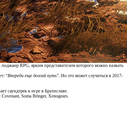
ый поджанр RPG, ярким представителем которого можно назвать
т: “
Впереди еще долгий путь
”. Но это может случиться в 2017-
ет саундтрек к игре в Братиславе.
 Covenant, Soma Bringer, Xenogears.