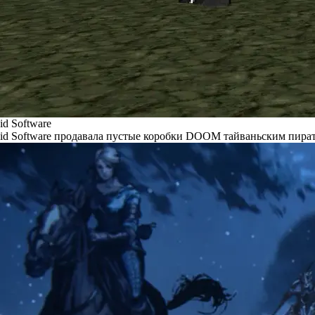
id Software
id Software продавала пустые коробки DOOM тайваньским пира