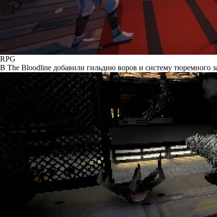
RPG
В The Bloodline добавили гильдию воров и систему тюремного 