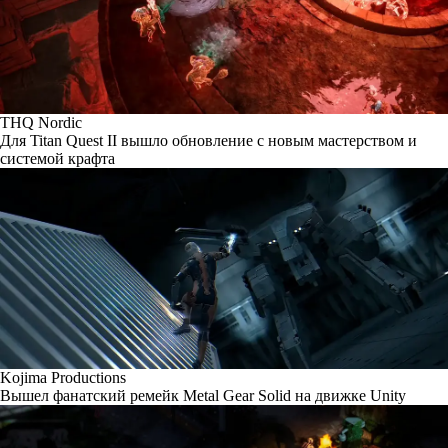
THQ Nordic
Для Titan Quest II вышло обновление с новым мастерством и
системой крафта
Kojima Productions
Вышел фанатский ремейк Metal Gear Solid на движке Unity