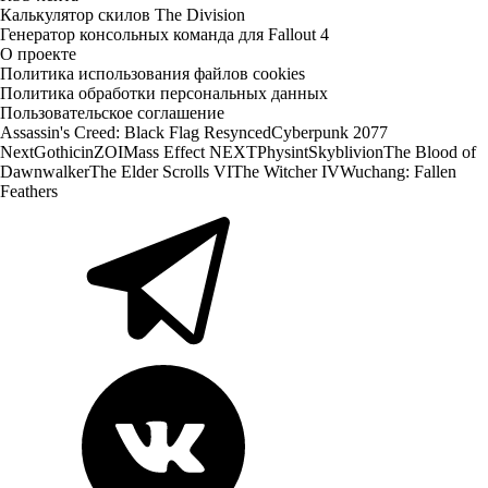
Калькулятор скилов The Division
Генератор консольных команда для Fallout 4
О проекте
Политика использования файлов cookies
Политика обработки персональных данных
Пользовательское соглашение
Assassin's Creed: Black Flag Resynced
Cyberpunk 2077
Next
Gothic
inZOI
Mass Effect NEXT
Physint
Skyblivion
The Blood of
Dawnwalker
The Elder Scrolls VI
The Witcher IV
Wuchang: Fallen
Feathers