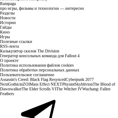
Rampaga
про игры, фильмы и технологии — интересно
Разделы
Новости
Истории
Гайды
Кино
Игры
Полезные ссылки
RSS-лента
Калькулятор скилов The Division
Генератор консольных команда для Fallout 4
О проекте
Политика использования файлов cookies
Политика обработки персональных данных
Пользовательское соглашение
Assassin's Creed: Black Flag Resynced
Cyberpunk 2077
Next
Gothic
inZOI
Mass Effect NEXT
Physint
Skyblivion
The Blood of
Dawnwalker
The Elder Scrolls VI
The Witcher IV
Wuchang: Fallen
Feathers