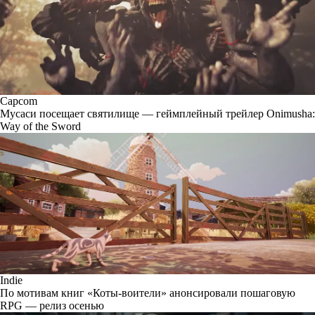
Capcom
Мусаси посещает святилище — геймплейный трейлер Onimusha:
Way of the Sword
Indie
По мотивам книг «Коты-воители» анонсировали пошаговую
RPG — релиз осенью