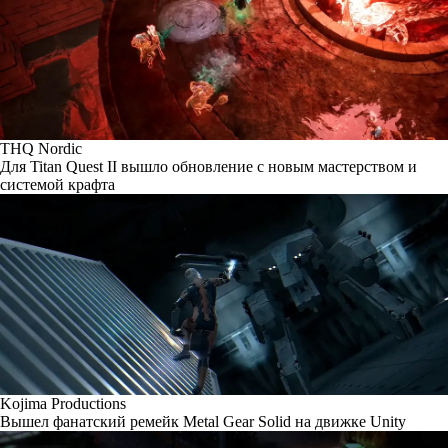
THQ Nordic
Для Titan Quest II вышло обновление с новым мастерством и
системой крафта
Kojima Productions
Вышел фанатский ремейк Metal Gear Solid на движке Unity