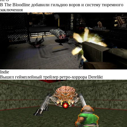
В The Bloodline добавили гильдию воров и систему тюремного
заключения
Indie
Вышел геймплейный трейлер ретро-хоррора Derelikt