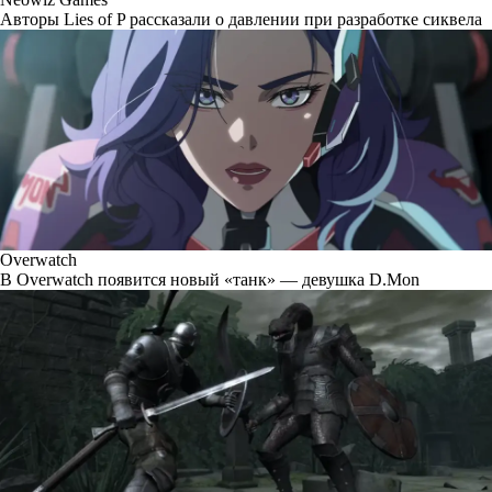
Авторы Lies of P рассказали о давлении при разработке сиквела
Overwatch
В Overwatch появится новый «танк» — девушка D.Mon