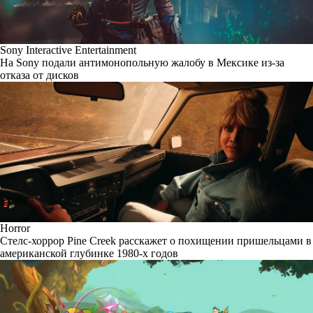
Sony Interactive Entertainment
На Sony подали антимонопольную жалобу в Мексике из-за
отказа от дисков
Horror
Стелс-хоррор Pine Creek расскажет о похищении пришельцами в
американской глубинке 1980-х годов