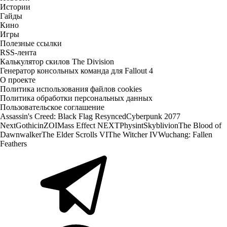
Истории
Гайды
Кино
Игры
Полезные ссылки
RSS-лента
Калькулятор скилов The Division
Генератор консольных команда для Fallout 4
О проекте
Политика использования файлов cookies
Политика обработки персональных данных
Пользовательское соглашение
Assassin's Creed: Black Flag Resynced
Cyberpunk 2077
Next
Gothic
inZOI
Mass Effect NEXT
Physint
Skyblivion
The Blood of
Dawnwalker
The Elder Scrolls VI
The Witcher IV
Wuchang: Fallen
Feathers