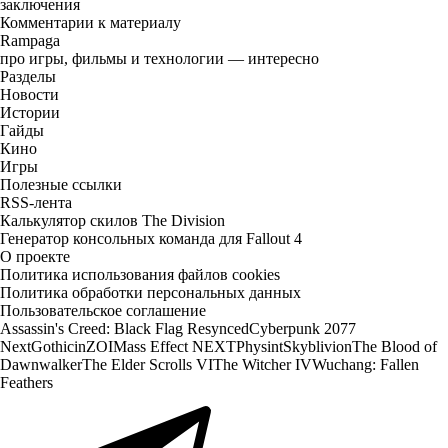
заключения
Комментарии к материалу
Rampaga
про игры, фильмы и технологии — интересно
Разделы
Новости
Истории
Гайды
Кино
Игры
Полезные ссылки
RSS-лента
Калькулятор скилов The Division
Генератор консольных команда для Fallout 4
О проекте
Политика использования файлов cookies
Политика обработки персональных данных
Пользовательское соглашение
Assassin's Creed: Black Flag Resynced
Cyberpunk 2077
Next
Gothic
inZOI
Mass Effect NEXT
Physint
Skyblivion
The Blood of
Dawnwalker
The Elder Scrolls VI
The Witcher IV
Wuchang: Fallen
Feathers