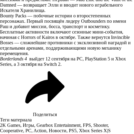
Damned — возвращает Элли и вводит нового играбельного
Искателя Хранилища.
Bounty Packs — побочные истории о второстепенных
персонажах. Первый посвящён лидеру Outbounders по имени
Раш и добавит миссии, босса, транспорт и косметику.
Бесплатные активности включают сезонные мини-события,
начиная с Horrors of Kairos в октябре. Также вернутся Invincible
Bosses — сложнейшие противники с эксклюзивной наградой и
отдельными аренами, поддерживающими новую механику
перемещения.
Borderlands 4
выйдет 12 сентября на PC, PlayStation 5 и Xbox
Series, а 3 октября на Switch 2.
Поделиться
Теги материала
2K Games
,
Игры
,
Gearbox Entertainment
,
FPS
,
Shooter
,
Cooperative
,
PC
,
Action
,
Новости
,
PS5
,
Xbox Series X|S