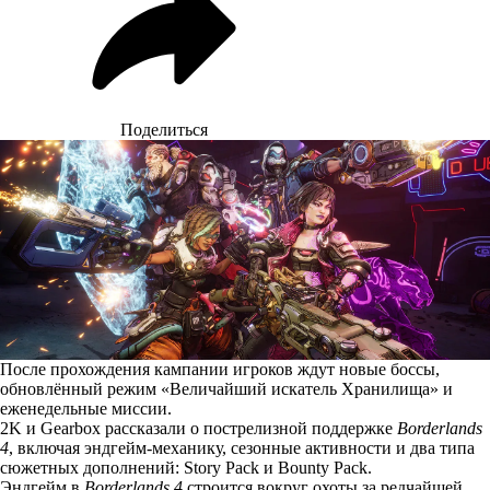
Поделиться
После прохождения кампании игроков ждут новые боссы,
обновлённый режим «Величайший искатель Хранилища» и
еженедельные миссии.
2K и Gearbox
рассказали
о пострелизной поддержке
Borderlands
4
, включая эндгейм-механику, сезонные активности и два типа
сюжетных дополнений: Story Pack и Bounty Pack.
Эндгейм в
Borderlands 4
строится вокруг охоты за редчайшей