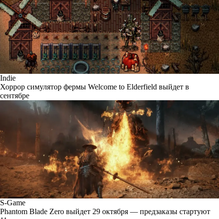
Indie
Хоррор симулятор фермы Welcome to Elderfield выйдет в
сентябре
S-Game
Phantom Blade Zero выйдет 29 октября — предзаказы стартуют