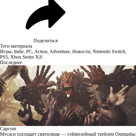
Поделиться
Теги материала
Игры
,
Indie
,
PC
,
Action
,
Adventure
,
Новости
,
Nintendo Switch
,
PS5
,
Xbox Series X|S
Последнее
Capcom
Мусаси посещает святилище — геймплейный трейлер Onimusha: