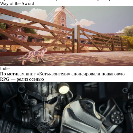
Way of the Sword
Indie
По мотивам книг «Коты-воители» анонсировали пошаговую
RPG — релиз осенью