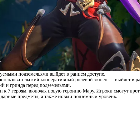
уемыми подземельями выйдет в раннем доступе.
ользовательский кооперативный ролевой экшен — выйдет в ран
й и гринда перед подземельями.
туп к 7 героям, включая новую героиню Мару. Игроки смогут про
ендарные предметы, а также новый подземный уровень.