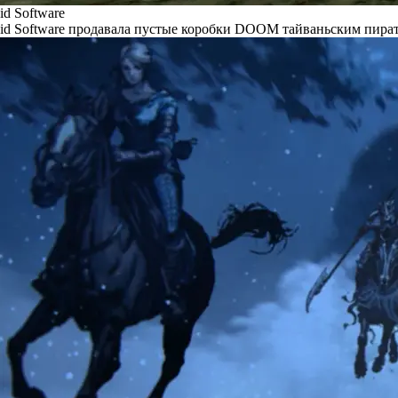
id Software
id Software продавала пустые коробки DOOM тайваньским пира