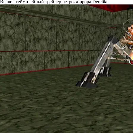
Вышел геймплейный трейлер ретро-хоррора Derelikt