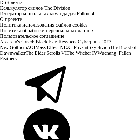
RSS-лента
Калькулятор скилов The Division
Генератор консольных команда для Fallout 4
О проекте
Политика использования файлов cookies
Политика обработки персональных данных
Пользовательское соглашение
Assassin's Creed: Black Flag Resynced
Cyberpunk 2077
Next
Gothic
inZOI
Mass Effect NEXT
Physint
Skyblivion
The Blood of
Dawnwalker
The Elder Scrolls VI
The Witcher IV
Wuchang: Fallen
Feathers