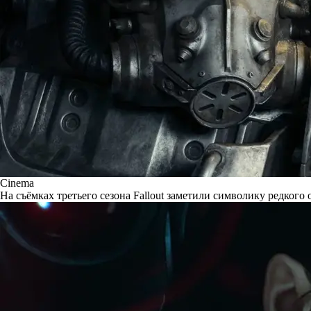
Cinema
На съёмках третьего сезона Fallout заметили символику редкого