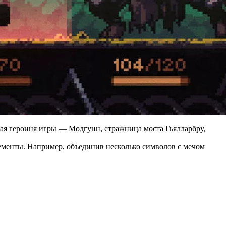
ая героиня игры — Модгунн, стражница моста Гьялларбру,
лементы. Например, объединив несколько символов с мечом