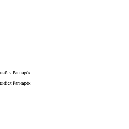
щийся Рагнарёк
щийся Рагнарёк