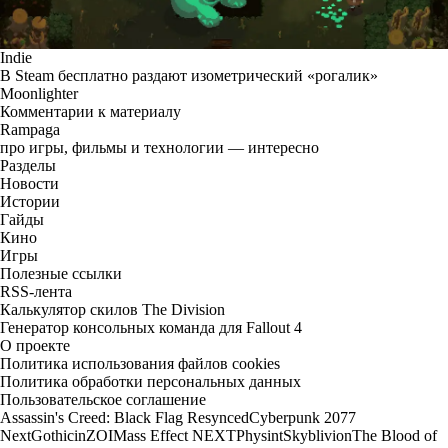
Indie
В Steam бесплатно раздают изометрический «рогалик»
Moonlighter
Комментарии к материалу
Rampaga
про игры, фильмы и технологии — интересно
Разделы
Новости
Истории
Гайды
Кино
Игры
Полезные ссылки
RSS-лента
Калькулятор скилов The Division
Генератор консольных команда для Fallout 4
О проекте
Политика использования файлов cookies
Политика обработки персональных данных
Пользовательское соглашение
Assassin's Creed: Black Flag Resynced
Cyberpunk 2077
Next
Gothic
inZOI
Mass Effect NEXT
Physint
Skyblivion
The Blood of