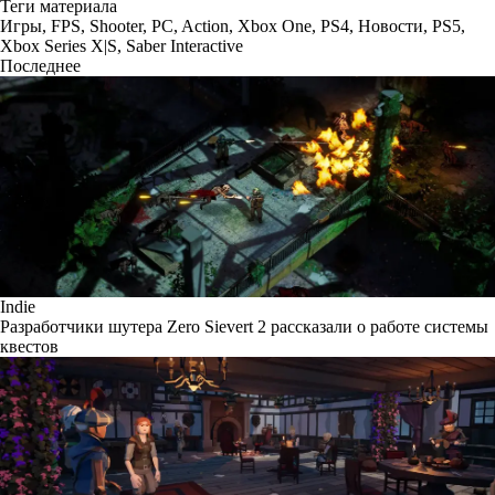
Теги материала
Игры
,
FPS
,
Shooter
,
PC
,
Action
,
Xbox One
,
PS4
,
Новости
,
PS5
,
Xbox Series X|S
,
Saber Interactive
Последнее
Indie
Разработчики шутера Zero Sievert 2 рассказали о работе системы
квестов