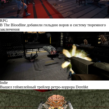
RPG
В The Bloodline добавили гильдию воров и систему тюремного
заключения
Indie
Вышел геймплейный трейлер ретро-хоррора Derelikt