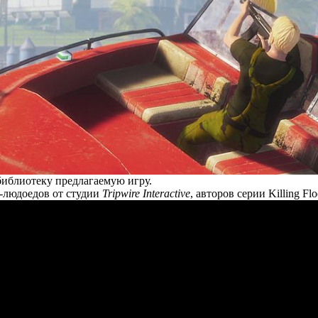
 библиотеку предлагаемую игру.
л-людоедов от студии
Tripwire Interactive
, авторов серии Killing Flo