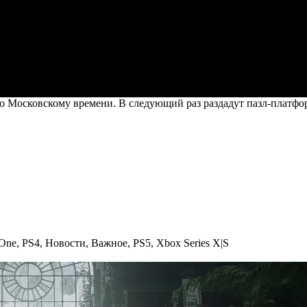
по Московскому времени. В следующий раз раздадут пазл-платфо
One
,
PS4
,
Новости
,
Важное
,
PS5
,
Xbox Series X|S