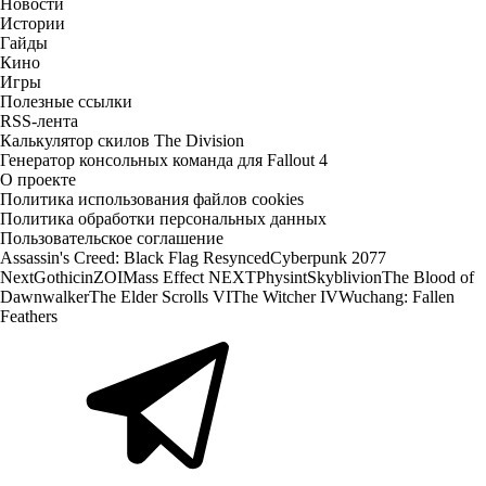
Новости
Истории
Гайды
Кино
Игры
Полезные ссылки
RSS-лента
Калькулятор скилов The Division
Генератор консольных команда для Fallout 4
О проекте
Политика использования файлов cookies
Политика обработки персональных данных
Пользовательское соглашение
Assassin's Creed: Black Flag Resynced
Cyberpunk 2077
Next
Gothic
inZOI
Mass Effect NEXT
Physint
Skyblivion
The Blood of
Dawnwalker
The Elder Scrolls VI
The Witcher IV
Wuchang: Fallen
Feathers