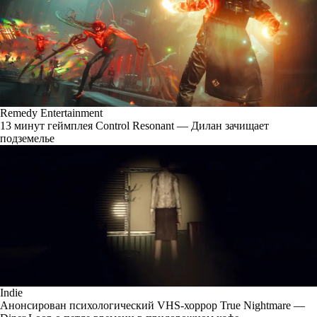
Remedy Entertainment
13 минут геймплея Control Resonant — Дилан зачищает
подземелье
Indie
Анонсирован психологический VHS-хоррор True Nightmare —