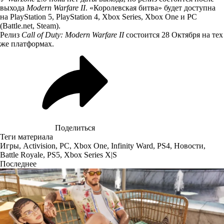
выхода
Modern Warfare II
. «Королевская битва» будет доступна
на PlayStation 5, PlayStation 4, Xbox Series, Xbox One и PC
(Battle.net, Steam).
Релиз
Call of Duty: Modern Warfare II
состоится 28 Октября на тех
же платформах.
Поделиться
Теги материала
Игры
,
Activision
,
PC
,
Xbox One
,
Infinity Ward
,
PS4
,
Новости
,
Battle Royale
,
PS5
,
Xbox Series X|S
Последнее