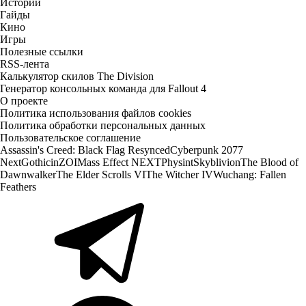
Истории
Гайды
Кино
Игры
Полезные ссылки
RSS-лента
Калькулятор скилов The Division
Генератор консольных команда для Fallout 4
О проекте
Политика использования файлов cookies
Политика обработки персональных данных
Пользовательское соглашение
Assassin's Creed: Black Flag Resynced
Cyberpunk 2077
Next
Gothic
inZOI
Mass Effect NEXT
Physint
Skyblivion
The Blood of
Dawnwalker
The Elder Scrolls VI
The Witcher IV
Wuchang: Fallen
Feathers