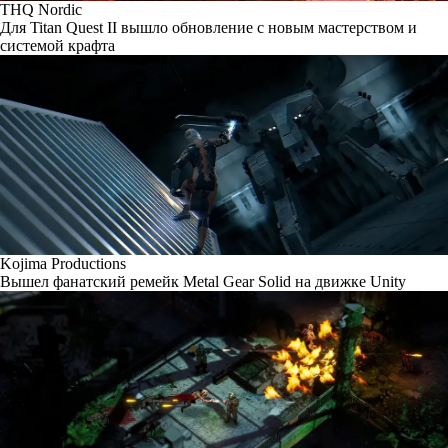
THQ Nordic
Для Titan Quest II вышло обновление с новым мастерством и
системой крафта
Kojima Productions
Вышел фанатский ремейк Metal Gear Solid на движке Unity