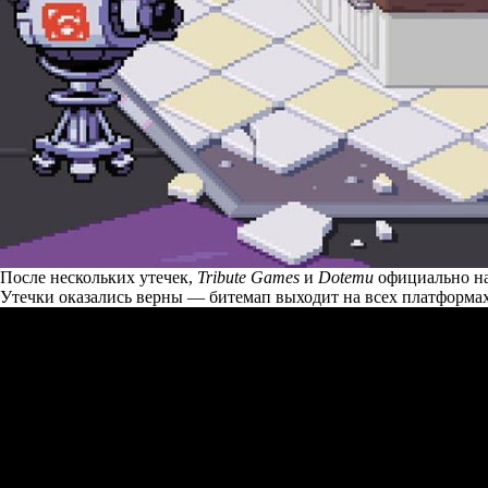
После нескольких утечек,
Tribute Games
и
Dotemu
официально на
Утечки оказались верны — битемап выходит на всех платформах