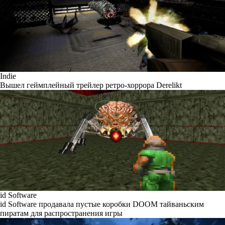
Indie
Вышел геймплейный трейлер ретро-хоррора Derelikt
id Software
id Software продавала пустые коробки DOOM тайваньским
пиратам для распространения игры