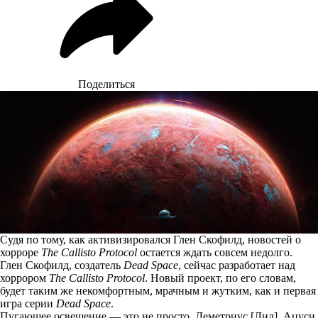
Поделиться
Судя по тому, как активизировался Глен Скофилд, новостей о
хорроре
The Callisto Protocol
остается ждать совсем недолго.
Глен Скофилд, создатель
Dead Space
, сейчас разработает над
хоррором
The Callisto Protocol
. Новый проект, по
его словам
,
будет таким же некомфортным, мрачным и жутким, как и первая
игра серии
Dead Space
.
Пугающее освещение — это не просто. Деметриус [Лил], Ацуси