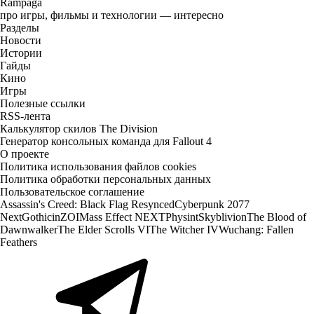
Rampaga
про игры, фильмы и технологии — интересно
Разделы
Новости
Истории
Гайды
Кино
Игры
Полезные ссылки
RSS-лента
Калькулятор скилов The Division
Генератор консольных команда для Fallout 4
О проекте
Политика использования файлов cookies
Политика обработки персональных данных
Пользовательское соглашение
Assassin's Creed: Black Flag Resynced
Cyberpunk 2077
Next
Gothic
inZOI
Mass Effect NEXT
Physint
Skyblivion
The Blood of
Dawnwalker
The Elder Scrolls VI
The Witcher IV
Wuchang: Fallen
Feathers