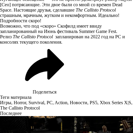
[Сео] потрясающие. Эти двое были со мной со времен Dead
Space. Настоящие друзья, сделавшие
The Callisto Protocol
страшным, мрачным, жутким и некомфортным. Идеально!
Подробности скоро!
Возможно, что под «скоро» Скофилд имеет ввиду
запланированный на Июнь фестиваль Summer Game Fest.
Релиз
The Callisto Protocol
запланирован на 2022 год на PC и
консолях текущего поколения.
Поделиться
Теги материала
Игры
,
Horror
,
Survival
,
PC
,
Action
,
Новости
,
PS5
,
Xbox Series X|S
,
The Callisto Protocol
Последнее