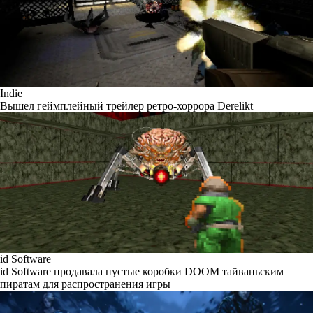
Indie
Вышел геймплейный трейлер ретро-хоррора Derelikt
id Software
id Software продавала пустые коробки DOOM тайваньским
пиратам для распространения игры