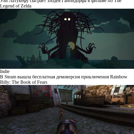
Ули Латукефу сыграет злодея Ганондорфа в фильме по The
Legend of Zelda
Indie
В Steam вышла бесплатная демоверсия приключения Rainbow
Billy: The Book of Fears