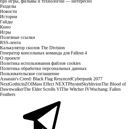
про игры, фильмы и технологии — интересно
Разделы
Новости
Истории
Гайды
Кино
Игры
Полезные ссылки
RSS-лента
Калькулятор скилов The Division
Генератор консольных команда для Fallout 4
О проекте
Политика использования файлов cookies
Политика обработки персональных данных
Пользовательское соглашение
Assassin's Creed: Black Flag Resynced
Cyberpunk 2077
Next
Gothic
inZOI
Mass Effect NEXT
Physint
Skyblivion
The Blood of
Dawnwalker
The Elder Scrolls VI
The Witcher IV
Wuchang: Fallen
Feathers