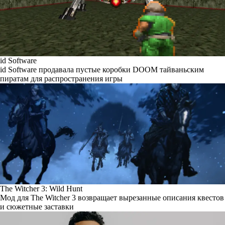
id Software
id Software продавала пустые коробки DOOM тайваньским
пиратам для распространения игры
The Witcher 3: Wild Hunt
Мод для The Witcher 3 возвращает вырезанные описания квестов
и сюжетные заставки