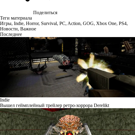
Поделиться
Теги материала
Игры
,
Indie
,
Horror
,
Survival
,
PC
,
Action
,
GOG
,
Xbox One
,
PS4
,
Новости
,
Важное
Последнее
Indie
Вышел геймплейный трейлер ретро-хоррора Derelikt