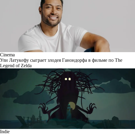
Cinema
Ули Латукефу сыграет злодея Ганондорфа в фильме по The
Legend of Zelda
Indie