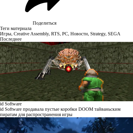
Поделиться
Теги материала
Игры
,
Creative Assembly
,
RTS
,
PC
,
Новости
,
Strategy
,
SEGA
Последнее
id Software
id Software продавала пустые коробки DOOM тайваньским
пиратам для распространения игры