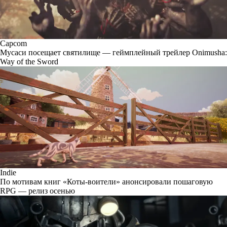
Capcom
Мусаси посещает святилище — геймплейный трейлер Onimusha:
Way of the Sword
Indie
По мотивам книг «Коты-воители» анонсировали пошаговую
RPG — релиз осенью