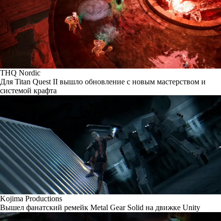
THQ Nordic
Для Titan Quest II вышло обновление с новым мастерством и
системой крафта
Kojima Productions
Вышел фанатский ремейк Metal Gear Solid на движке Unity