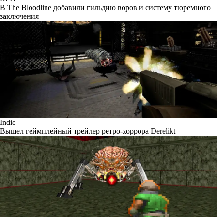
В The Bloodline добавили гильдию воров и систему тюремного
заключения
Indie
Вышел геймплейный трейлер ретро-хоррора Derelikt