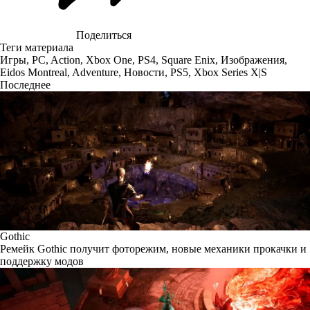
Поделиться
Теги материала
Игры
,
PC
,
Action
,
Xbox One
,
PS4
,
Square Enix
,
Изображения
,
Eidos Montreal
,
Adventure
,
Новости
,
PS5
,
Xbox Series X|S
Последнее
Gothic
Ремейк Gothic получит фоторежим, новые механики прокачки и
поддержку модов