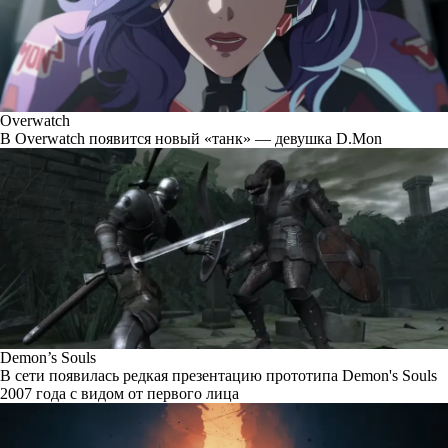
Overwatch
В Overwatch появится новый «танк» — девушка D.Mon
Demon’s Souls
В сети появилась редкая презентацию прототипа Demon's Souls
2007 года с видом от первого лица