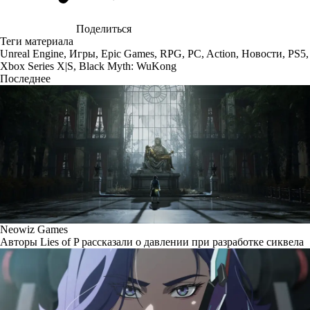
Поделиться
Теги материала
Unreal Engine
,
Игры
,
Epic Games
,
RPG
,
PC
,
Action
,
Новости
,
PS5
,
Xbox Series X|S
,
Black Myth: WuKong
Последнее
Neowiz Games
Авторы Lies of P рассказали о давлении при разработке сиквела