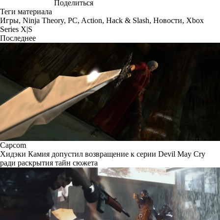
Поделиться
Теги материала
Игры
,
Ninja Theory
,
PC
,
Action
,
Hack & Slash
,
Новости
,
Xbox
Series X|S
Последнее
Capcom
Хидэки Камия допустил возвращение к серии Devil May Cry
ради раскрытия тайн сюжета