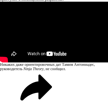
Никаких даже ориентировочных дат Тамим Антониадес,
руководитель
Ninja Theory
, не сообщил.