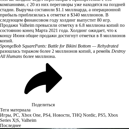
компаниями, с 20 из них переговоры уже находятся на поздней
стадии. Выручка составили $1.1 миллиарда, а операционной
прибыль приблизилась к отметке в $340 миллионов. В
следующем финансовом году холдинг выпустит 80 игр.
Продажи Valheim превысили отметку в 6.8 миллиона копий по
состоянию конец Марта 2021 года. Холдинг ожидает, что к
концу Июня общие продажи достигнут отметки в 8 миллионов
копий.
SpongeBob SquarePants: Battle for Bikini Bottom — Rehydrated
разошлась тиражом более 2 миллионов копий, а ремейк
Destroy
All Humans
более миллиона.
Поделиться
Теги материала
Игры
,
PC
,
Xbox One
,
PS4
,
Новости
,
THQ Nordic
,
PS5
,
Xbox
Series X|S
,
Valheim
Последнее