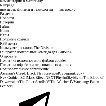
Комментарии к материалу
Rampaga
про игры, фильмы и технологии — интересно
Разделы
Новости
Истории
Гайды
Кино
Игры
Полезные ссылки
RSS-лента
Калькулятор скилов The Division
Генератор консольных команда для Fallout 4
О проекте
Политика использования файлов cookies
Политика обработки персональных данных
Пользовательское соглашение
Assassin's Creed: Black Flag Resynced
Cyberpunk 2077
Next
Gothic
inZOI
Mass Effect NEXT
Physint
Skyblivion
The Blood of
Dawnwalker
The Elder Scrolls VI
The Witcher IV
Wuchang: Fallen
Feathers