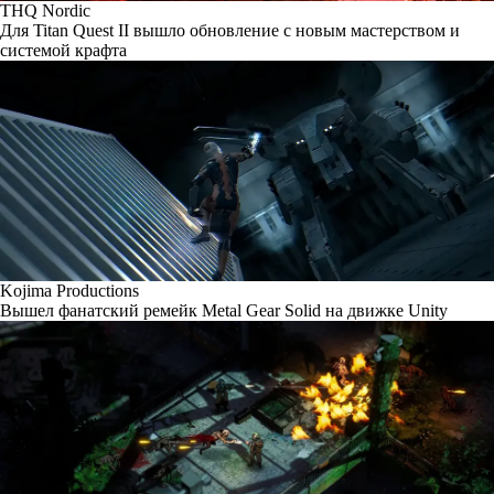
THQ Nordic
Для Titan Quest II вышло обновление с новым мастерством и
системой крафта
Kojima Productions
Вышел фанатский ремейк Metal Gear Solid на движке Unity