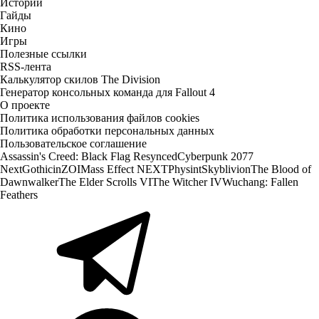
Истории
Гайды
Кино
Игры
Полезные ссылки
RSS-лента
Калькулятор скилов The Division
Генератор консольных команда для Fallout 4
О проекте
Политика использования файлов cookies
Политика обработки персональных данных
Пользовательское соглашение
Assassin's Creed: Black Flag Resynced
Cyberpunk 2077
Next
Gothic
inZOI
Mass Effect NEXT
Physint
Skyblivion
The Blood of
Dawnwalker
The Elder Scrolls VI
The Witcher IV
Wuchang: Fallen
Feathers