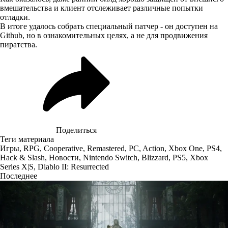
вмешательства и клиент отслеживает различные попытки
отладки.
В итоге удалось собрать специальный патчер - он
доступен
на
Github, но в ознакомительных целях, а не для продвижения
пиратства.
Поделиться
Теги материала
Игры
,
RPG
,
Cooperative
,
Remastered
,
PC
,
Action
,
Xbox One
,
PS4
,
Hack & Slash
,
Новости
,
Nintendo Switch
,
Blizzard
,
PS5
,
Xbox
Series X|S
,
Diablo II: Resurrected
Последнее